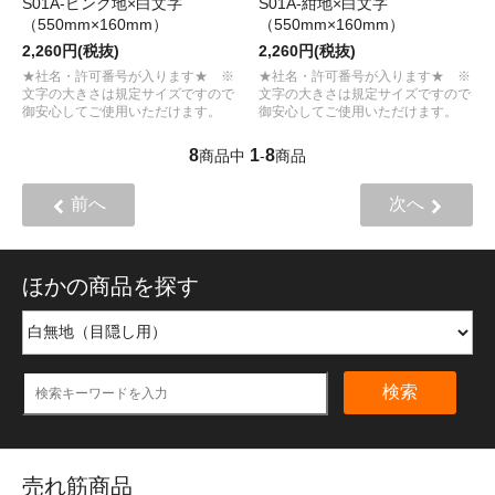
S01A-ピンク地×白文字
S01A-紺地×白文字
（550mm×160mm）
（550mm×160mm）
2,260円(税抜)
2,260円(税抜)
★社名・許可番号が入ります★ ※
★社名・許可番号が入ります★ ※
文字の大きさは規定サイズですので
文字の大きさは規定サイズですので
御安心してご使用いただけます。
御安心してご使用いただけます。
8
1
8
商品中
-
商品
前へ
次へ
ほかの商品を探す
検索
売れ筋商品